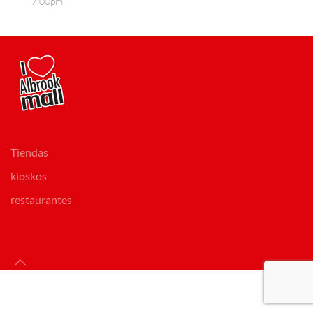
7:00pm
Tiendas
kioskos
restaurantes