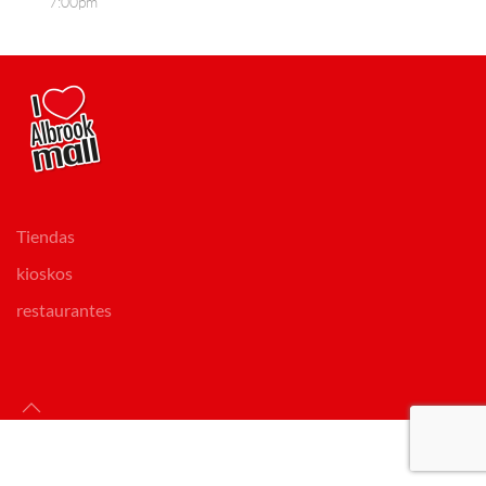
7:00pm
Tiendas
kioskos
restaurantes