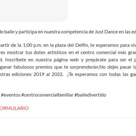
 baile y participa en nuestra competencia de Just Dance en las ed
rtir de la 1:00 p.m. en la plaza del Delfín, te esperamos para viv
eres mostrar tus dotes artísticos en el centro comercial más gra
. Inscríbete en nuestra página web y prepárate para ser el 
s ganar fabulosos premios que te sorprenderán.No dejes pasar l
ras ediciones 2019 al 2022. ¡Te esperamos con todas las gana
#eventos #centrocomercialfamiliar #bailedivertido
 FORMULARIO