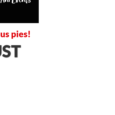
us pies!
UST