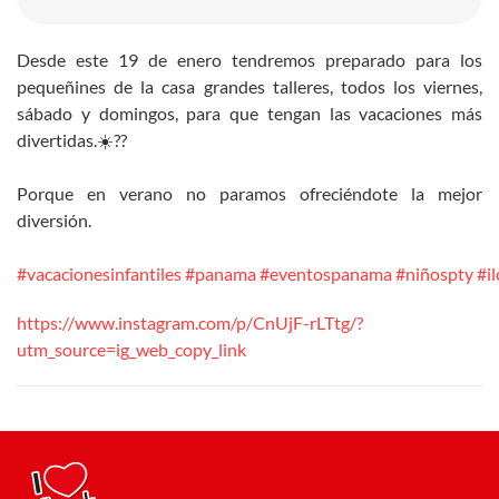
Desde este 19 de enero tendremos preparado para los
pequeñines de la casa grandes talleres, todos los viernes,
sábado y domingos, para que tengan las vacaciones más
divertidas.☀️??️
Porque en verano no paramos ofreciéndote la mejor
diversión.
#vacacionesinfantiles
#panama
#eventospanama
#niñospty
#i
https://www.instagram.com/p/CnUjF-rLTtg/?
utm_source=ig_web_copy_link