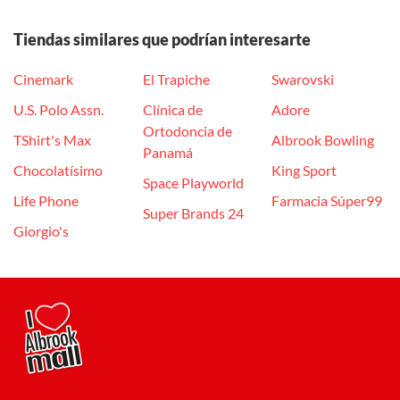
Tiendas similares que podrían interesarte
Cinemark
El Trapiche
Swarovski
U.S. Polo Assn.
Clínica de
Adore
Ortodoncia de
TShirt's Max
Albrook Bowling
Panamá
Chocolatísimo
King Sport
Space Playworld
Life Phone
Farmacia Súper99
Super Brands 24
Giorgio's