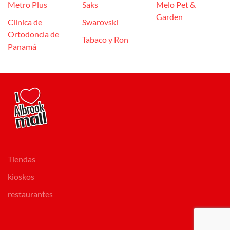
Metro Plus
Saks
Melo Pet &
Garden
Clínica de
Swarovski
Ortodoncia de
Tabaco y Ron
Panamá
Tiendas
kioskos
restaurantes