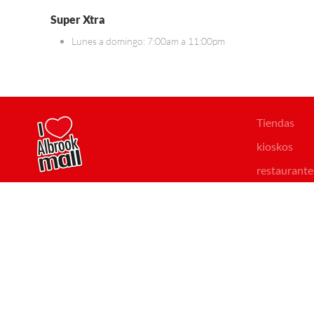
Super Xtra
Lunes a domingo: 7:00am a 11:00pm
Tiendas
kioskos
restaurante