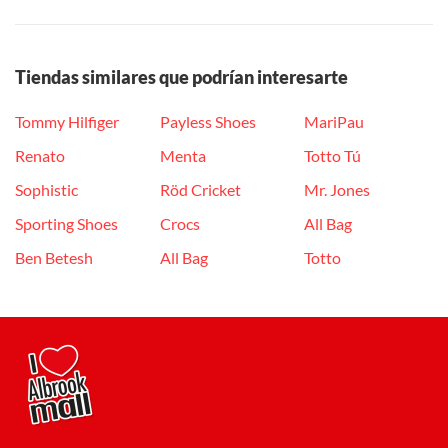
Tiendas similares que podrían interesarte
Tommy Hilfiger
Payless Shoes
MariPau
Renato
Menta
Totto Tú
Sophistic
Röd Cricket
Mr. Jones
Sporting Shoes
Crocs
All Bag
Ben Betesh
All Bag
Totto