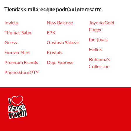
Tiendas similares que podrían interesarte
Invicta
New Balance
Joyería Gold
Finger
Thomas Sabo
EPK
Iberjoyas
Guess
Gustavo Salazar
Helios
Forever Slim
Kristals
Brihanna's
Premium Brands
Depi Express
Collection
Phone Store PTY