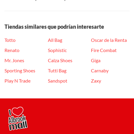
Tiendas similares que podrían interesarte
Totto
All Bag
Oscar de la Renta
Renato
Sophistic
Fire Combat
Mr. Jones
Calza Shoes
Giga
Sporting Shoes
Tutti Bag
Carnaby
Play N Trade
Sandspot
Zaxy