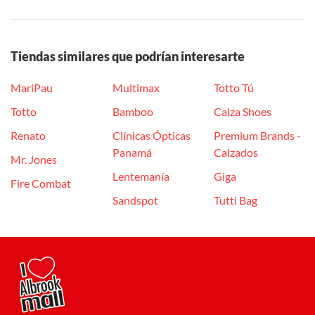
Tiendas similares que podrían interesarte
MariPau
Multimax
Totto Tú
Totto
Bamboo
Calza Shoes
Renato
Clínicas Ópticas
Premium Brands -
Panamá
Calzados
Mr. Jones
Lentemanía
Giga
Fire Combat
Sandspot
Tutti Bag