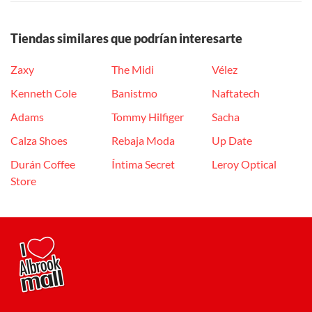
Tiendas similares que podrían interesarte
Zaxy
The Midi
Vélez
Kenneth Cole
Banistmo
Naftatech
Adams
Tommy Hilfiger
Sacha
Calza Shoes
Rebaja Moda
Up Date
Durán Coffee
Íntima Secret
Leroy Optical
Store