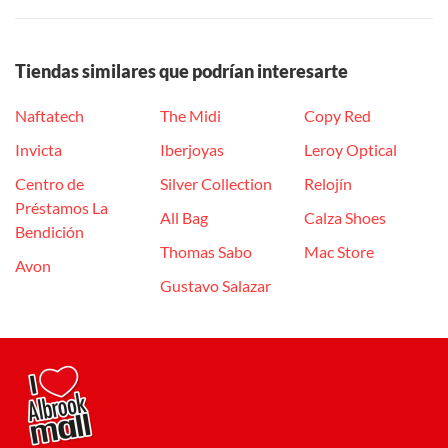
Tiendas similares que podrían interesarte
Naftatech
The Midi
Copy Red
Invicta
Iberjoyas
Leroy Optical
Centro de
Silver Collection
Relojín
Préstamos La
All Bag
Calza Shoes
Bendición
Thomas Sabo
Mac Store
Avon
Gustavo Salazar