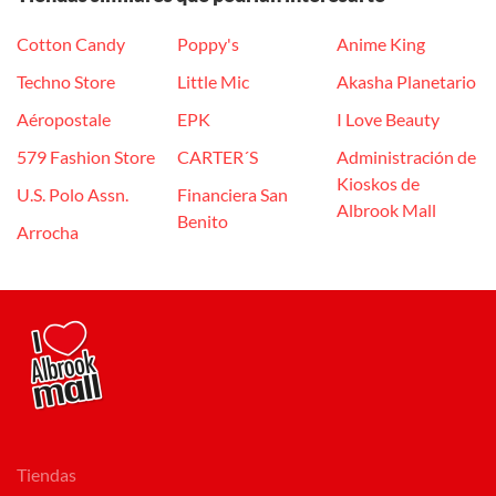
Cotton Candy
Poppy's
Anime King
Techno Store
Little Mic
Akasha Planetario
Aéropostale
EPK
I Love Beauty
579 Fashion Store
CARTER´S
Administración de
Kioskos de
U.S. Polo Assn.
Financiera San
Albrook Mall
Benito
Arrocha
Tiendas