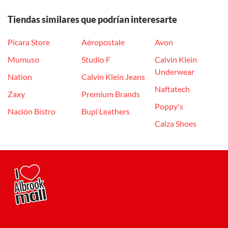
Tiendas similares que podrían interesarte
Pícara Store
Aéropostale
Avon
Mumuso
Studio F
Calvin Klein
Underwear
Nation
Calvin Klein Jeans
Naftatech
Zaxy
Premium Brands
Poppy's
Nación Bistro
Bupi Leathers
Calza Shoes